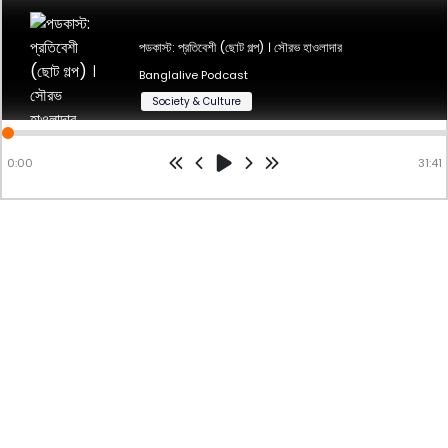
পডকাস্ট: প্রতিবেশী (ছোট গল্প)রচনা ও পাঠ: সৌরভ হাওলাদার
পডকাস্ট: প্রতিবেশী (ছোট গল্প) । সৌরভ হাওলাদার
Banglalive Podcast
Powered by
hubhopper
Studio
Society & Culture
0:00
31:41